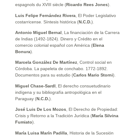
espagnols du XVIII siècle (
Ricardo Rees Jones
).
Luis Felipe Fernández Rivera
, El Poder Legislativo
costarricense. Síntesis histórica (
N.C.D.
).
Antonio Miguel Bernal
, La financiación de la Carrera
de Indias (1492-1824). Dinero y Crédito en el
comercio colonial español con América (
Elena
Bonura
).
Marcela González De Martínez
, Control social en
Córdoba. La papeleta de conchabo. 1772-1892.
Documentos para su estudio (
Carlos Mario Storni
).
Miguel Chase-SardI
, El derecho consuetudinario
indígena y su bibliografía antropológica en el
Paraguay (
N.C.D.
).
José Luis De Los Mozos
, El Derecho de Propiedad:
Crisis y Retorno a la Tradición Jurídica (
María Silvina
Fumiato
).
María Luisa Marín Padilla
, Historia de la Sucesión