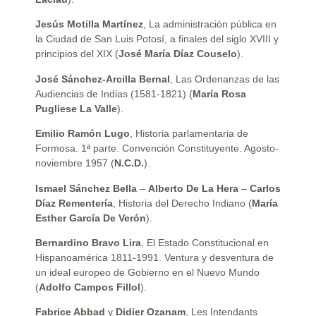
Jesús Motilla Martínez
, La administración pública en
la Ciudad de San Luis Potosí, a finales del siglo XVIII y
principios del XIX (
José María Díaz Couselo
).
José Sánchez-Arcilla Bernal
, Las Ordenanzas de las
Audiencias de Indias (1581-1821) (
María Rosa
Pugliese La Valle
).
Emilio Ramón Lugo
, Historia parlamentaria de
Formosa. 1ª parte. Convención Constituyente. Agosto-
noviembre 1957 (
N.C.D.
).
Ismael Sánchez Bella
–
Alberto De La Hera
–
Carlos
Díaz Rementería
, Historia del Derecho Indiano (
María
Esther García De Verón
).
Bernardino Bravo Lira
, El Estado Constitucional en
Hispanoamérica 1811-1991. Ventura y desventura de
un ideal europeo de Gobierno en el Nuevo Mundo
(
Adolfo Campos Fillol
).
Fabrice Abbad
y
Didier Ozanam
, Les Intendants