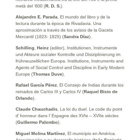
metà del ‘800 (
R. D. S.
).
Alejandro E. Parada
, El mundo del libro y de la
lectura durante la época de Rivadavia. Una
aproximación a través de los avisos de la Gaceta
Mercantil (1823- 1825) (
Sandra Díaz
).
Schilling
,
Heinz
(editor), Institutionen, Instrumente
und Akteure sozíaler Kontrolle und Disiziplinierung im
frühneuzeitlichen Europa. Institutions, Instruments and
Agents of Social Control and Discipline in Early Modern
Europe (
Thomas Duve
).
Rafael García Pérez
, El Consejo de Indias durante los
reinados de Carlos III y Carlos IV (
Raquel Bisio de
Orlando
).
Claude Chauchadis
, La loi du duel. Le code du point
d’ honneur dans l’ Espagne des XVIe – XVIIe siécles
(
Guillermo Palombo
).
Miguel Molina Martínez
, El municipio en América.
Aproximación a su desarrollo histórico (
Inés Sanjurjo