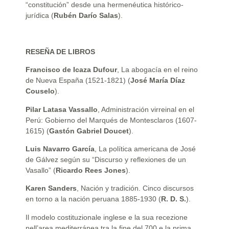
“constitución” desde una hermenéutica histórico-
jurídica (
Rubén Darío Salas
).
RESEÑA DE LIBROS
Francisco de Icaza Dufour
, La abogacía en el reino
de Nueva España (1521-1821) (
José María Díaz
Couselo
).
Pilar Latasa Vassallo
, Administración virreinal en el
Perú: Gobierno del Marqués de Montesclaros (1607-
1615) (
Gastón Gabriel Doucet
).
Luis Navarro García
, La política americana de José
de Gálvez según su “Discurso y reflexiones de un
Vasallo” (
Ricardo Rees Jones
).
Karen Sanders
, Nación y tradición. Cinco discursos
en torno a la nación peruana 1885-1930 (
R. D. S.
).
Il modelo costituzionale inglese e la sua recezione
nell’area mediterránea tra la fine del 700 e la prima