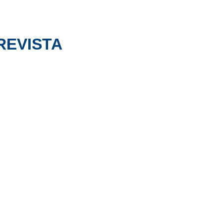
REVISTA
Nº65
REVISTA DE
HISTORIA DEL
DERECHO
Año 2023
Enero-Junio