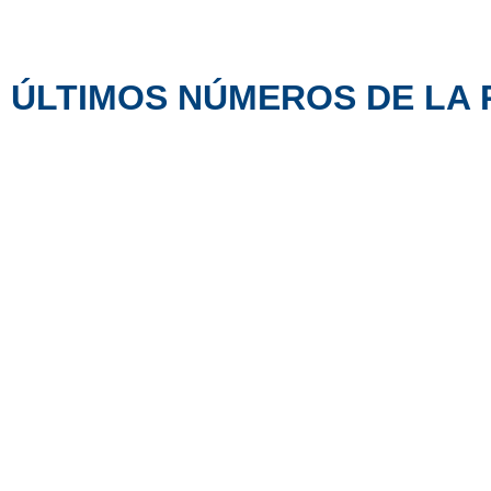
ÚLTIMOS NÚMEROS DE LA 
Nº67
REVISTA DE
HISTORIA DEL
DERECHO
Año Enero 2024 - Diciembre 2025