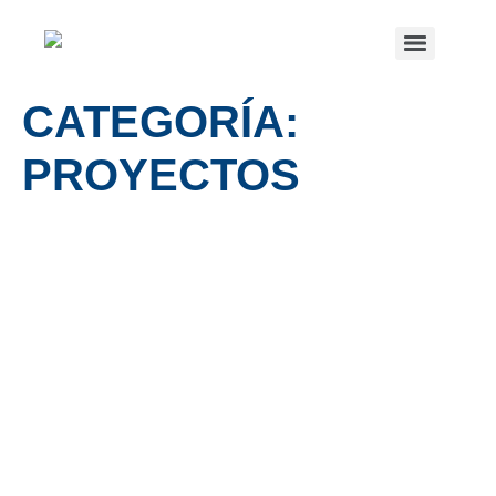
CATEGORÍA:
PROYECTOS
“TRADICIÓN JURÍDICA Y
DISCURSIVIDAD POLÍTICA
EN EL SIGLO XIX. LA
EMERGENCIA DE UNA
CULTURA ESTATAL. RÍO DE
LA PLATA – ARGENTINA,
1808 -1910”